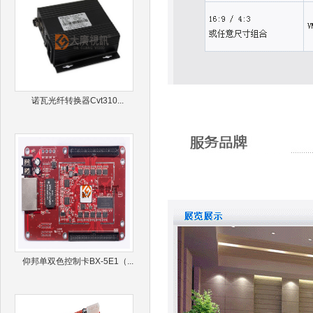
诺瓦光纤转换器Cvt310...
仰邦单双色控制卡BX-5E1（...