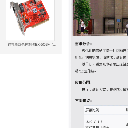
仰邦单双色控制卡BX-5QS+（...