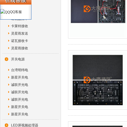
诺瓦独立控
诺瓦光纤转
QQ客服
诺瓦监控卡
卡莱特接收
灵星雨发送
诺瓦接收卡
灵星雨接收
开关电源
台湾明纬电
新星开关电
诚联开光电
诚联开光电
诚联开光电
新星开关电
新星开关电
LED屏视频处理器