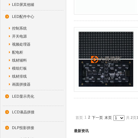
LED屏其他辅
LED配件中心
控制系统
开关电源
视频处理器
配电柜
线材辅料
模组灯板
线材排线
画面拼接器
LED显示亮化
LCD液晶拼接
1
2
首页
下一页
末页
共
2
页
DLP投影拼接
最新资讯