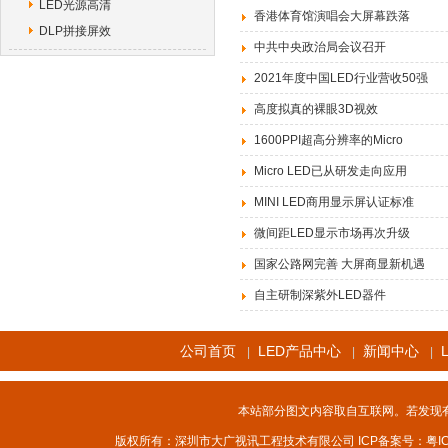
LED光源高清
香港体育馆演唱会大屏幕跌落
DLP拼接屏效
中共中央政治局会议召开
2021年度中国LED行业营收50强
高度拟真的裸眼3D视效
1600PPI超高分辨率的Micro
Micro LED已从研发走向应用
MINI LED商用显示屏认证标准
微间距LED显示市场再次升级
国家公路网完善 大屏商显新机遇
自主研制深紫外LED器件
公司首页
LED产品中心
新闻中心
|
|
|
本站部分图文内容取自互联网。若发现
版权所有：深圳市大广视讯工程技术有限公司 ICP备案号：
粤I