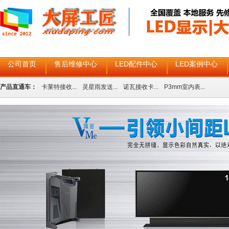
公司首页
售后维修中心
LED配件中心
LED案例中心
产品直通车：
卡莱特接收...
灵星雨发送...
诺瓦接收卡...
P3mm室内表...