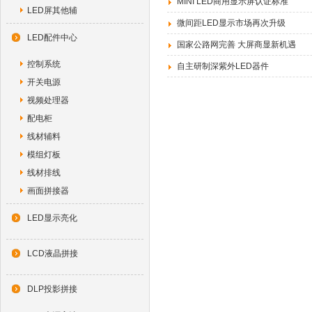
MINI LED商用显示屏认证标准
LED屏其他辅
微间距LED显示市场再次升级
LED配件中心
国家公路网完善 大屏商显新机遇
控制系统
自主研制深紫外LED器件
开关电源
视频处理器
配电柜
线材辅料
模组灯板
线材排线
画面拼接器
LED显示亮化
LCD液晶拼接
DLP投影拼接