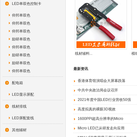
LED单双色控制卡
仰邦单双色
仰邦单双色
仰邦单双色
励研单双色
仰邦单双色
线材辅料...
模组
励研单双色
励研单双色
最新资讯
仰邦单双色
香港体育馆演唱会大屏幕跌落
配电箱
中共中央政治局会议召开
LED显示屏配
2021年度中国LED行业营收50强
线材排线
高度拟真的裸眼3D视效
LED屏配套线
1600PPI超高分辨率的Micro
Micro LED已从研发走向应用
其他辅材