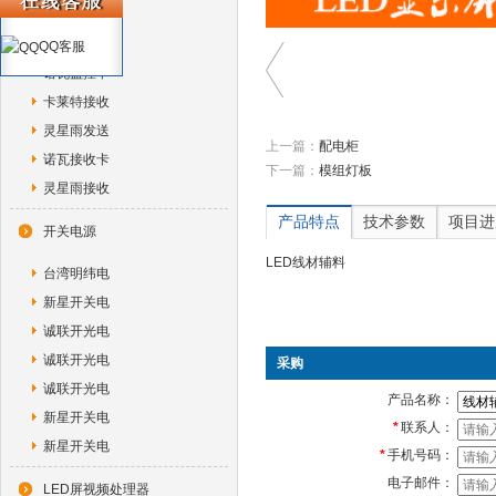
诺瓦独立控
诺瓦光纤转
QQ客服
诺瓦监控卡
卡莱特接收
灵星雨发送
上一篇：
配电柜
诺瓦接收卡
下一篇：
模组灯板
灵星雨接收
产品特点
技术参数
项目进
开关电源
LED线材辅料
台湾明纬电
新星开关电
诚联开光电
诚联开光电
采购
诚联开光电
产品名称：
新星开关电
*
联系人：
新星开关电
*
手机号码：
电子邮件：
LED屏视频处理器