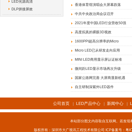
LED光源高清
香港体育馆演唱会大屏幕跌落
DLP拼接屏效
中共中央政治局会议召开
2021年度中国LED行业营收50强
高度拟真的裸眼3D视效
1600PPI超高分辨率的Micro
Micro LED已从研发走向应用
MINI LED商用显示屏认证标准
微间距LED显示市场再次升级
国家公路网完善 大屏商显新机遇
自主研制深紫外LED器件
公司首页
LED产品中心
新闻中心
|
|
|
本站部分图文内容取自互联网。若发现
版权所有：深圳市大广视讯工程技术有限公司 ICP备案号：
粤I