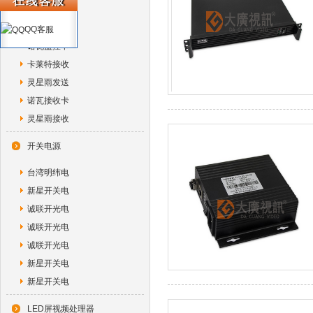
诺瓦独立控
诺瓦光纤转
QQ客服
诺瓦监控卡
卡莱特接收
灵星雨发送
诺瓦接收卡
灵星雨接收
开关电源
台湾明纬电
新星开关电
诚联开光电
诚联开光电
诚联开光电
新星开关电
新星开关电
LED屏视频处理器