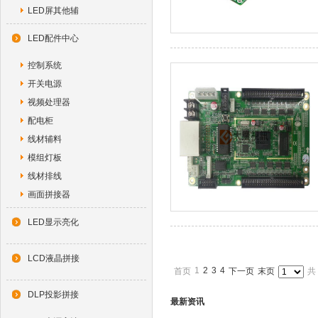
LED屏其他辅
LED配件中心
控制系统
开关电源
视频处理器
配电柜
线材辅料
模组灯板
线材排线
画面拼接器
LED显示亮化
LCD液晶拼接
1
2
3
4
首页
下一页
末页
共
DLP投影拼接
最新资讯