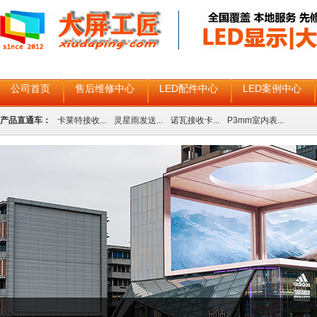
公司首页
售后维修中心
LED配件中心
LED案例中心
产品直通车：
卡莱特接收...
灵星雨发送...
诺瓦接收卡...
P3mm室内表...