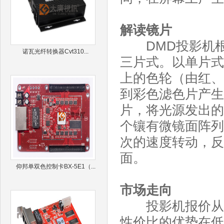
解读镜片
DMD投影机根
诺瓦光纤转换器Cvt310...
三片式。以单片式
上的色轮（由红、
到彩色滤色片产生
片，将光源发出的
个镶有微镜面阵列
次的速度转动，反
面。
仰邦单双色控制卡BX-5E1（...
市场走向
投影机报价从目
性价比的优势在低