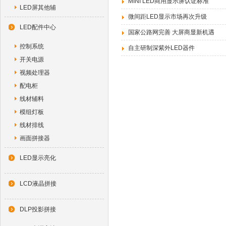
MINI LED商用显示屏认证标准
LED屏其他辅
微间距LED显示市场再次升级
LED配件中心
国家公路网完善 大屏商显新机遇
控制系统
自主研制深紫外LED器件
开关电源
视频处理器
配电柜
线材辅料
模组灯板
线材排线
画面拼接器
LED显示亮化
LCD液晶拼接
DLP投影拼接