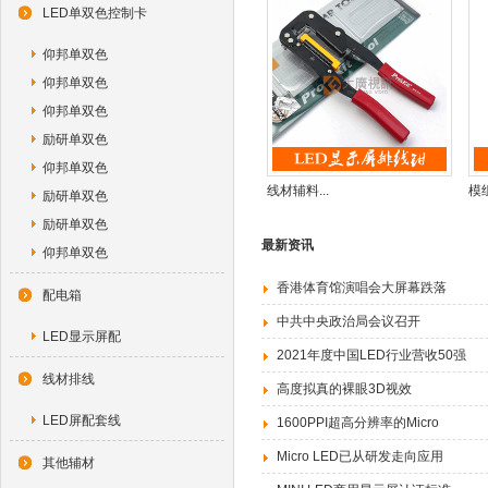
LED单双色控制卡
仰邦单双色
仰邦单双色
仰邦单双色
励研单双色
仰邦单双色
线材辅料...
模组
励研单双色
励研单双色
最新资讯
仰邦单双色
香港体育馆演唱会大屏幕跌落
配电箱
中共中央政治局会议召开
LED显示屏配
2021年度中国LED行业营收50强
线材排线
高度拟真的裸眼3D视效
LED屏配套线
1600PPI超高分辨率的Micro
Micro LED已从研发走向应用
其他辅材