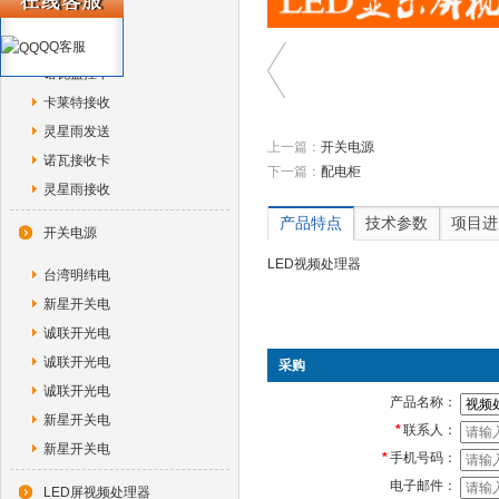
诺瓦独立控
诺瓦光纤转
QQ客服
诺瓦监控卡
卡莱特接收
灵星雨发送
上一篇：
开关电源
诺瓦接收卡
下一篇：
配电柜
灵星雨接收
产品特点
技术参数
项目进
开关电源
LED视频处理器
台湾明纬电
新星开关电
诚联开光电
诚联开光电
采购
诚联开光电
产品名称：
新星开关电
*
联系人：
新星开关电
*
手机号码：
电子邮件：
LED屏视频处理器