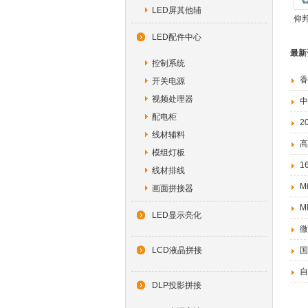
LED屏其他辅
仰邦
LED配件中心
最新
控制系统
香
开关电源
视频处理器
中
配电柜
2
线材辅料
高
模组灯板
1
线材排线
M
画面拼接器
M
LED显示亮化
微
LCD液晶拼接
国
自
DLP投影拼接