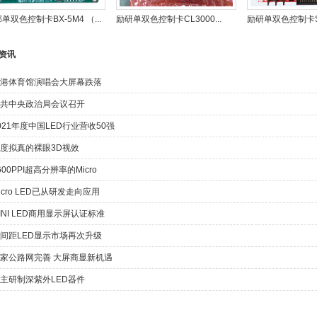
单双色控制卡BX-5M4 （...
励研单双色控制卡CL3000...
励研单双色控制卡Sup
资讯
港体育馆演唱会大屏幕跌落
共中央政治局会议召开
021年度中国LED行业营收50强
度拟真的裸眼3D视效
600PPI超高分辨率的Micro
icro LED已从研发走向应用
INI LED商用显示屏认证标准
间距LED显示市场再次升级
家公路网完善 大屏商显新机遇
主研制深紫外LED器件