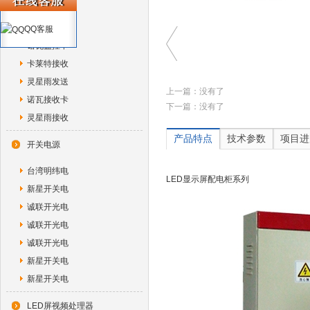
诺瓦独立控
诺瓦光纤转
QQ客服
诺瓦监控卡
卡莱特接收
灵星雨发送
上一篇：没有了
诺瓦接收卡
下一篇：没有了
灵星雨接收
产品特点
技术参数
项目进
开关电源
台湾明纬电
LED显示屏配电柜系列
新星开关电
诚联开光电
诚联开光电
诚联开光电
新星开关电
新星开关电
LED屏视频处理器