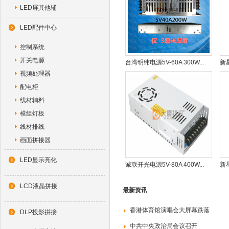
LED屏其他辅
LED配件中心
控制系统
开关电源
台湾明纬电源5V-60A 300W...
新星
视频处理器
配电柜
线材辅料
模组灯板
线材排线
画面拼接器
LED显示亮化
诚联开光电源5V-80A 400W...
新星
LCD液晶拼接
最新资讯
香港体育馆演唱会大屏幕跌落
DLP投影拼接
中共中央政治局会议召开