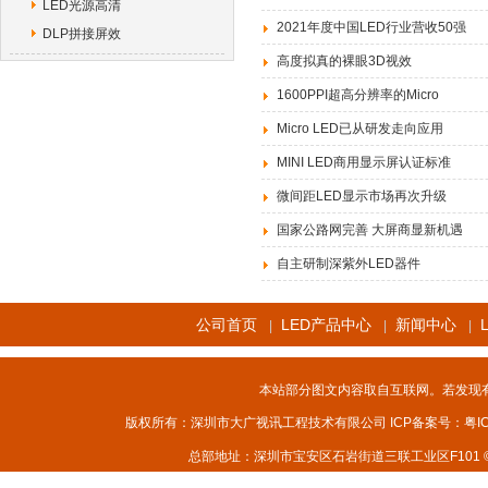
LED光源高清
2021年度中国LED行业营收50强
DLP拼接屏效
高度拟真的裸眼3D视效
1600PPI超高分辨率的Micro
Micro LED已从研发走向应用
MINI LED商用显示屏认证标准
微间距LED显示市场再次升级
国家公路网完善 大屏商显新机遇
自主研制深紫外LED器件
公司首页
LED产品中心
新闻中心
|
|
|
本站部分图文内容取自互联网。若发现
版权所有：深圳市大广视讯工程技术有限公司 ICP备案号：
粤I
总部地址：深圳市宝安区石岩街道三联工业区F101 © 2