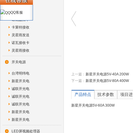
诺瓦独立控
诺瓦光纤转
QQ客服
诺瓦监控卡
卡莱特接收
灵星雨发送
诺瓦接收卡
灵星雨接收
开关电源
台湾明纬电
上一篇：
新星开关电源5V-40A 200W
下一篇：
新星开关电源5V-80A 400W
新星开关电
诚联开光电
产品特点
技术参数
项目进
诚联开光电
诚联开光电
新星开关电源5V-60A 300W
新星开关电
新星开关电
LED屏视频处理器