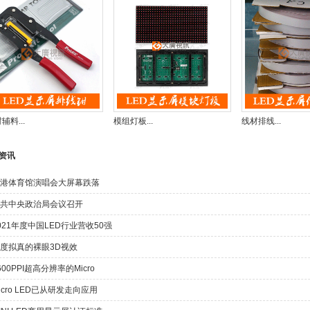
辅料...
模组灯板...
线材排线...
资讯
港体育馆演唱会大屏幕跌落
共中央政治局会议召开
021年度中国LED行业营收50强
度拟真的裸眼3D视效
600PPI超高分辨率的Micro
icro LED已从研发走向应用