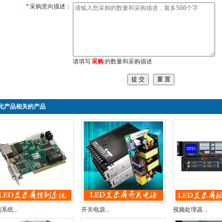
*
采购意向描述：
请填写
采购
的数量和采购描述
此产品相关的产品
系统...
开关电源...
视频处理器...