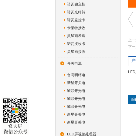
诺瓦独立控
诺瓦光纤转
诺瓦监控卡
卡莱特接收
灵星雨发送
上一
诺瓦接收卡
下一
灵星雨接收
产
开关电源
LE
台湾明纬电
新星开关电
诚联开光电
诚联开光电
采
诚联开光电
新星开关电
新星开关电
LED屏视频处理器