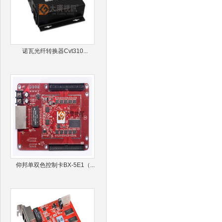
诺瓦光纤转换器Cvt310...
仰邦单双色控制卡BX-5E1（...