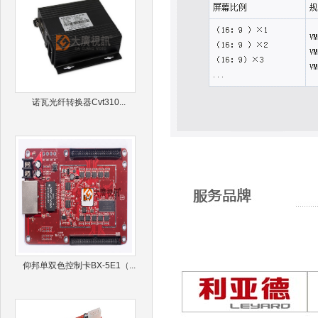
诺瓦光纤转换器Cvt310...
仰邦单双色控制卡BX-5E1（...