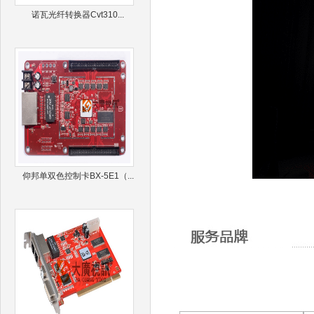
诺瓦光纤转换器Cvt310...
仰邦单双色控制卡BX-5E1（...