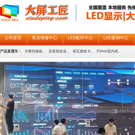
公司首页
售后维修中心
LED配件中心
LED案例中心
产品直通车：
卡莱特接收...
灵星雨发送...
诺瓦接收卡...
P3mm室内表...