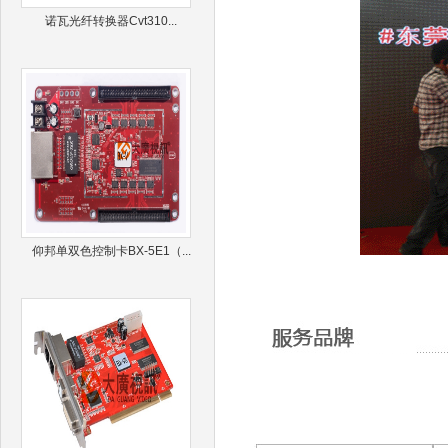
诺瓦光纤转换器Cvt310...
仰邦单双色控制卡BX-5E1（...